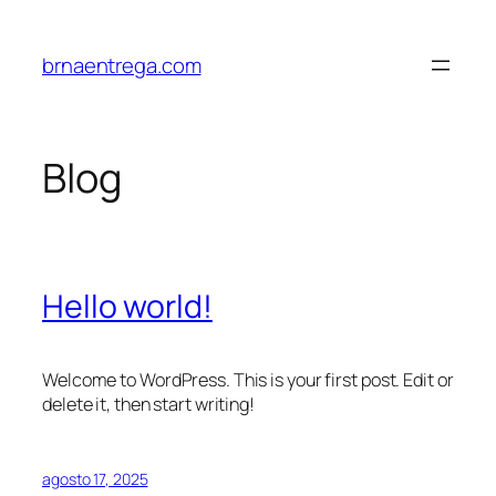
Pular
para
brnaentrega.com
o
conteúdo
Blog
Hello world!
Welcome to WordPress. This is your first post. Edit or
delete it, then start writing!
agosto 17, 2025